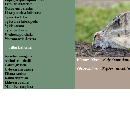
Lerautia bifasciata
Ocnogyna parasita
Phragmatobia fuliginosa
Spilarctia lutea
Spilosoma lubricipeda
Spiris striata
Tyria jacobaeae
Utetheisa pulchella
Watsonarctia deserta
-----Tribu Lithosiini
Apaidia mesogona
Plantes hôtes :
Polyphage dont 
Atolmis rubricollis
Collita griseola
Observations :
Espèce univoltin
Cybosia mesomella
Eilema caniola
Katha depressa
Lithosia quadra
Manulea complana
Miltochrista miniata
Nudaria mundana
Nyea lurideola
Paidia rica
Pelosia muscerda
Setina aurita
Setina irrorella
Thumatha senex
Wittia sororcula