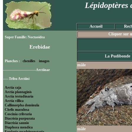
Lépidoptères 
Accueil
Rech
Cliquer sur u
Super Famille: Noctuoidea
Erebidae
La Pudibonde
Planches :
chenilles
imagos
mâle
----------------------------Arctiinae
-----Tribu Arctiini
Arctia caja
Arctia plantaginis
Arctia testudinaria
Arctia villica
Callimorpha dominula
Chelis maculosa
Coscinia cribraria
Diacrisia purpurata
Diacrisia sannio
Diaphora mendica
mâle
Euplagia quadripunctaria