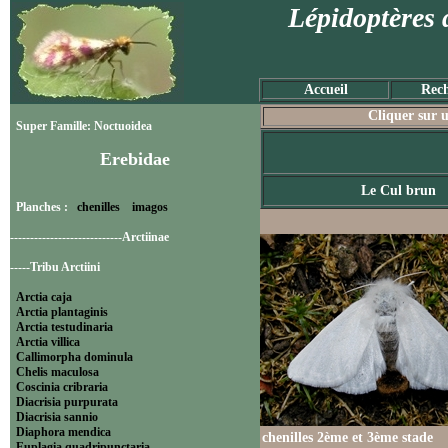
Lépidoptères 
Accueil
Rech
Cliquer sur u
Super Famille: Noctuoidea
Erebidae
Le Cul brun
Planches :
chenilles
imagos
----------------------------Arctiinae
-----Tribu Arctiini
Arctia caja
Arctia plantaginis
Arctia testudinaria
Arctia villica
Callimorpha dominula
Chelis maculosa
Coscinia cribraria
Diacrisia purpurata
Diacrisia sannio
Diaphora mendica
chenilles 2ème et 3ème stade
Euplagia quadripunctaria