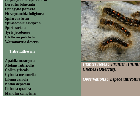
Lerautia bifasciata
Ocnogyna parasita
Phragmatobia fuliginosa
Spilarctia lutea
Spilosoma lubricipeda
Spiris striata
Tyria jacobaeae
Utetheisa pulchella
Watsonarctia deserta
-----Tribu Lithosiini
Apaidia mesogona
Plantes hôtes :
Prunier (Prunus
Atolmis rubricollis
Chênes (Quercus).
Collita griseola
Cybosia mesomella
Observations :
Espèce univoltin
Eilema caniola
Katha depressa
Lithosia quadra
Manulea complana
Miltochrista miniata
Nudaria mundana
Nyea lurideola
Paidia rica
Pelosia muscerda
Setina aurita
Setina irrorella
Thumatha senex
Wittia sororcula