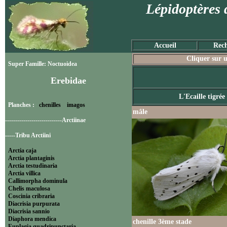
Lépidoptères 
Accueil
Rech
Cliquer sur u
Super Famille: Noctuoidea
Erebidae
L'Ecaille tigrée
Planches :
chenilles
imagos
mâle
----------------------------Arctiinae
-----Tribu Arctiini
Arctia caja
Arctia plantaginis
Arctia testudinaria
Arctia villica
Callimorpha dominula
Chelis maculosa
Coscinia cribraria
Diacrisia purpurata
Diacrisia sannio
Diaphora mendica
chenille 3ème stade
Euplagia quadripunctaria