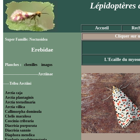
Lépidoptères 
Accueil
Rech
Cliquer sur u
Super Famille: Noctuoidea
Erebidae
L'Ecaille du myoso
Planches :
chenilles
imagos
----------------------------Arctiinae
-----Tribu Arctiini
Arctia caja
Arctia plantaginis
Arctia testudinaria
Arctia villica
Callimorpha dominula
Chelis maculosa
Coscinia cribraria
Diacrisia purpurata
Diacrisia sannio
Diaphora mendica
Euplagia quadripunctaria