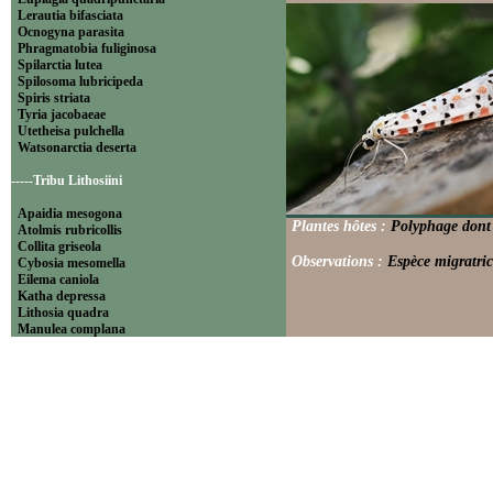
Lerautia bifasciata
Ocnogyna parasita
Phragmatobia fuliginosa
Spilarctia lutea
Spilosoma lubricipeda
Spiris striata
Tyria jacobaeae
Utetheisa pulchella
Watsonarctia deserta
-----Tribu Lithosiini
Apaidia mesogona
Plantes hôtes :
Polyphage dont 
Atolmis rubricollis
Collita griseola
Observations :
Espèce migratric
Cybosia mesomella
Eilema caniola
Katha depressa
Lithosia quadra
Manulea complana
Miltochrista miniata
Nudaria mundana
Nyea lurideola
Paidia rica
Pelosia muscerda
Setina aurita
Setina irrorella
Thumatha senex
Wittia sororcula