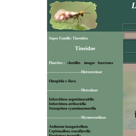
L
Super Famille: Tineoidea
Tineidae
Planches :
chenilles
imagos
fourreaux
----------------------------Hieroxestinae
Oinophila v-flava
----------------------------Meessiinae
Infurcitinea argentimaculella
Infurcitinea atrifasciella
Stenoptinea cyaneimarmorella
----------------------------Myrmecozelinae
Ateliotum hungaricellum
Cephimallota crassiflavella
Haplotinea insectella