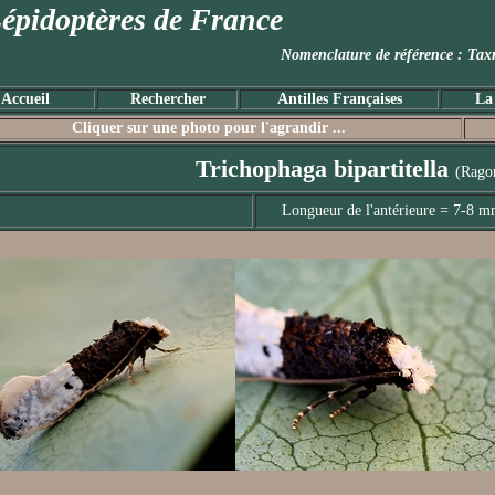
épidoptères de France
Nomenclature de référence :
Accueil
Rechercher
Antilles Françaises
La
Cliquer sur une photo pour l'agrandir ...
Trichophaga bipartitella
(Rago
Longueur de l'antérieure = 7-8 