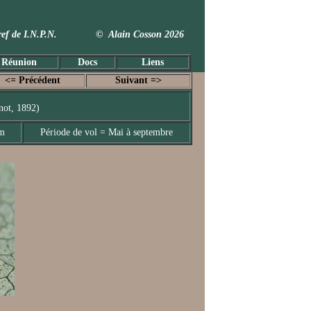
 Taxref de I.N.P.N. © Alain Cosson 2026
 Réunion
Docs
Liens
<= Précédent
Suivant =>
not, 1892)
mm
Période de vol = Mai à septembre