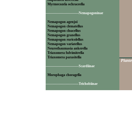
Myrmecozela ochraceella
----------------------------Nemapogoninae
Nemapogon agenjoi
Nemapogon clematellus
Nemapogon cloacellus
Nemapogon granellus
Nemapogon ruricolellus
Nemapogon variatellus
Neurothaumasia ankerella
Triaxomera fulvimitrella
Triaxomera parasitella
Plante
----------------------------Scardiinae
Morophaga choragella
----------------------------Teichobiinae
Psychoides filicivora
Psychoides verhuella
----------------------------Tineinae
Elatobia fuliginosella
Monopis crocicapitella
Monopis laevigella
Monopis monachella