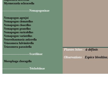
Myrmecozela ochraceella
----------------------------Nemapogoninae
Nemapogon agenjoi
Nemapogon clematellus
Nemapogon cloacellus
Nemapogon granellus
Nemapogon ruricolellus
Nemapogon variatellus
Neurothaumasia ankerella
Triaxomera fulvimitrella
Triaxomera parasitella
Plantes hôtes :
à définir.
----------------------------Scardiinae
Observations :
Espèce bivoltine
Morophaga choragella
----------------------------Teichobiinae
Psychoides filicivora
Psychoides verhuella
----------------------------Tineinae
Elatobia fuliginosella
Monopis crocicapitella
Monopis laevigella
Monopis monachella