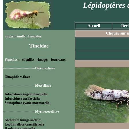
Lépidoptères 
Accueil
Rech
Cliquer sur u
Super Famille: Tineoidea
Tineidae
Planches :
chenilles
imagos
fourreaux
----------------------------Hieroxestinae
Oinophila v-flava
----------------------------Meessiinae
Infurcitinea argentimaculella
Infurcitinea atrifasciella
Stenoptinea cyaneimarmorella
----------------------------Myrmecozelinae
Ateliotum hungaricellum
Cephimallota crassiflavella
Haplotinea insectella