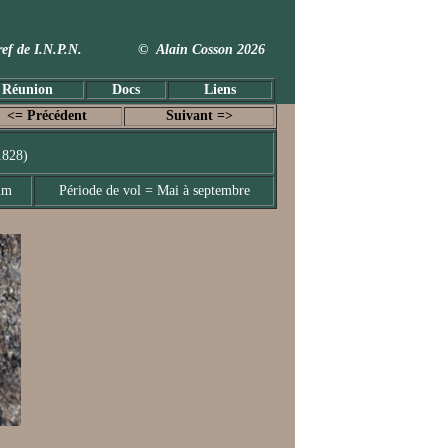
 Taxref de I.N.P.N. © Alain Cosson 2026
 Réunion
Docs
Liens
<= Précédent
Suivant =>
1828)
mm
Période de vol = Mai à septembre