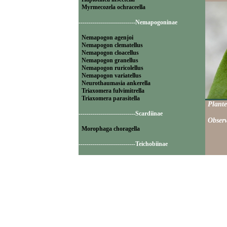
Myrmecozela ochraceella
----------------------------Nemapogoninae
Nemapogon agenjoi
Nemapogon clematellus
Nemapogon cloacellus
Nemapogon granellus
Nemapogon ruricolellus
Nemapogon variatellus
Neurothaumasia ankerella
Triaxomera fulvimitrella
Triaxomera parasitella
Plante
----------------------------Scardiinae
Observ
Morophaga choragella
----------------------------Teichobiinae
Psychoides filicivora
Psychoides verhuella
----------------------------Tineinae
Elatobia fuliginosella
Monopis crocicapitella
Monopis laevigella
Monopis monachella