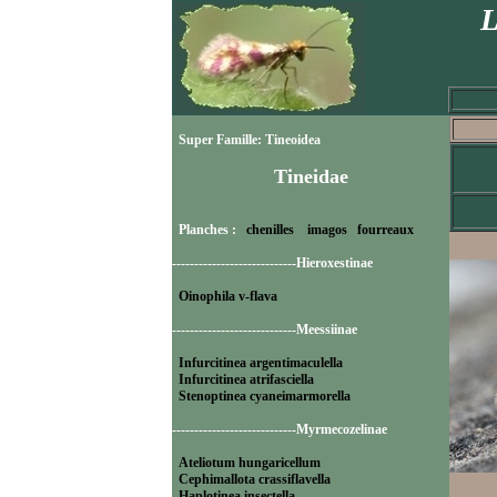
L
Super Famille: Tineoidea
Tineidae
Planches :
chenilles
imagos
fourreaux
----------------------------Hieroxestinae
Oinophila v-flava
----------------------------Meessiinae
Infurcitinea argentimaculella
Infurcitinea atrifasciella
Stenoptinea cyaneimarmorella
----------------------------Myrmecozelinae
Ateliotum hungaricellum
Cephimallota crassiflavella
Haplotinea insectella