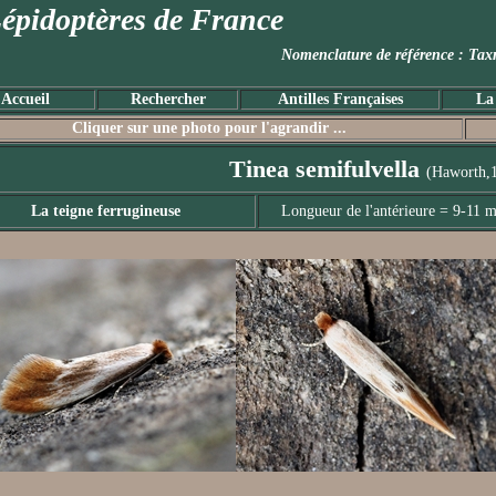
épidoptères de France
Nomenclature de référence :
Accueil
Rechercher
Antilles Françaises
La
Cliquer sur une photo pour l'agrandir ...
Tinea semifulvella
(Haworth,
La teigne ferrugineuse
Longueur de l'antérieure = 9-11 