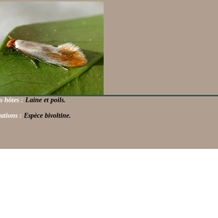
s hôtes :
Laine et poils.
ations :
Espèce bivoltine.