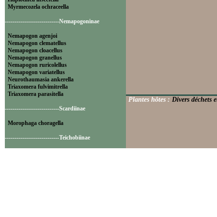
Myrmecozela ochraceella
----------------------------Nemapogoninae
Nemapogon agenjoi
Nemapogon clematellus
Nemapogon cloacellus
Nemapogon granellus
Nemapogon ruricolellus
Nemapogon variatellus
Neurothaumasia ankerella
Triaxomera fulvimitrella
Triaxomera parasitella
Plantes hôtes :
Divers déchets et
----------------------------Scardiinae
Morophaga choragella
----------------------------Teichobiinae
Psychoides filicivora
Psychoides verhuella
----------------------------Tineinae
Elatobia fuliginosella
Monopis crocicapitella
Monopis laevigella
Monopis monachella