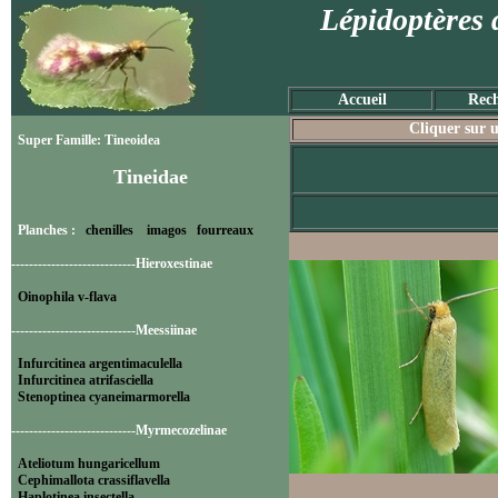
Lépidoptères 
Accueil
Rech
Cliquer sur u
Super Famille: Tineoidea
Tineidae
Planches :
chenilles
imagos
fourreaux
----------------------------Hieroxestinae
Oinophila v-flava
----------------------------Meessiinae
Infurcitinea argentimaculella
Infurcitinea atrifasciella
Stenoptinea cyaneimarmorella
----------------------------Myrmecozelinae
Ateliotum hungaricellum
Cephimallota crassiflavella
Haplotinea insectella