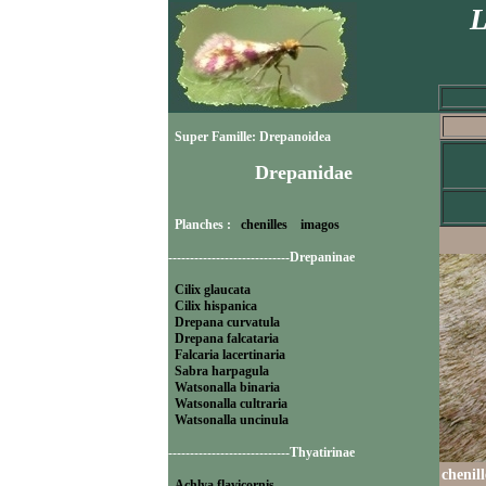
L
Super Famille: Drepanoidea
Drepanidae
Planches :
chenilles
imagos
----------------------------Drepaninae
Cilix glaucata
Cilix hispanica
Drepana curvatula
Drepana falcataria
Falcaria lacertinaria
Sabra harpagula
Watsonalla binaria
Watsonalla cultraria
Watsonalla uncinula
----------------------------Thyatirinae
chenil
Achlya flavicornis