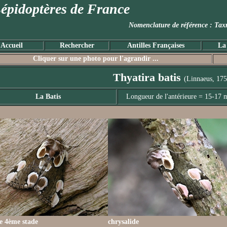
épidoptères de France
Nomenclature de référence :
Accueil
Rechercher
Antilles Françaises
La
Cliquer sur une photo pour l'agrandir ...
Thyatira batis
(Linnaeus, 175
La Batis
Longueur de l'antérieure = 15-17
le 4ème stade
chrysalide