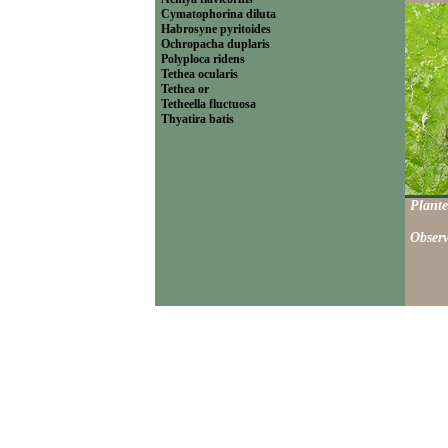
Cymatophorina diluta
Habrosyne pyritoides
Ochropacha duplaris
Polyploca ridens
Tethea ocularis
Tethea or
Tetheella fluctuosa
Thyatira batis
Plante
Observ