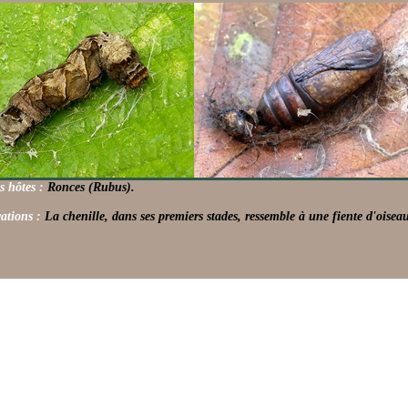
s hôtes :
Ronces (Rubus).
ations :
La chenille, dans ses premiers stades, ressemble à une fiente d'oisea