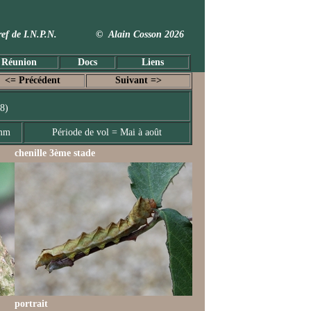
 Taxref de I.N.P.N. © Alain Cosson 2026
 Réunion
Docs
Liens
<= Précédent
Suivant =>
8)
 mm
Période de vol = Mai à août
chenille 3ème stade
portrait