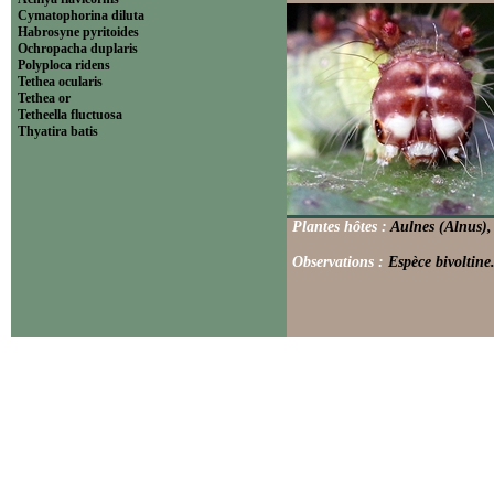
Cymatophorina diluta
Habrosyne pyritoides
Ochropacha duplaris
Polyploca ridens
Tethea ocularis
Tethea or
Tetheella fluctuosa
Thyatira batis
Plantes hôtes :
Aulnes (Alnus),
Observations :
Espèce bivoltine