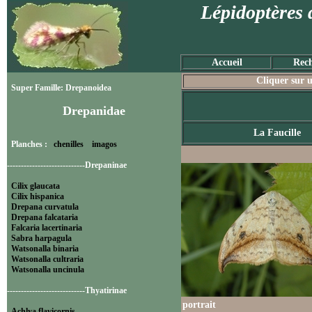
Lépidoptères 
Accueil
Rech
Cliquer sur u
Super Famille: Drepanoidea
Drepanidae
La Faucille
Planches :
chenilles
imagos
----------------------------Drepaninae
Cilix glaucata
Cilix hispanica
Drepana curvatula
Drepana falcataria
Falcaria lacertinaria
Sabra harpagula
Watsonalla binaria
Watsonalla cultraria
Watsonalla uncinula
----------------------------Thyatirinae
portrait
Achlya flavicornis