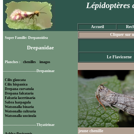
Lépidoptères 
Accueil
Rech
Cliquer sur u
Super Famille: Drepanoidea
Drepanidae
Le Flavicorne
Planches :
chenilles
imagos
----------------------------Drepaninae
Cilix glaucata
Cilix hispanica
Drepana curvatula
Drepana falcataria
Falcaria lacertinaria
Sabra harpagula
Watsonalla binaria
Watsonalla cultraria
Watsonalla uncinula
----------------------------Thyatirinae
jeune chenille
Achlya flavicornis