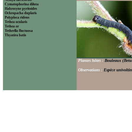
Cymatophorina diluta
Habrosyne pyritoides
Ochropacha duplaris
Polyploca ridens
Tethea ocularis
Tethea or
Tetheella fluctuosa
Thyatira batis
Plantes hôtes :
Bouleaux (Betul
Observations :
Espèce univoltin