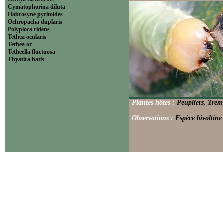
Cymatophorina diluta
Habrosyne pyritoides
Ochropacha duplaris
Polyploca ridens
Tethea ocularis
Tethea or
Tetheella fluctuosa
Thyatira batis
Plantes hôtes :
Peupliers, Trem
Observations :
Espèce bivoltine