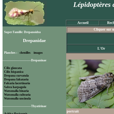
Lépidoptères 
Accueil
Rech
Cliquer sur u
Super Famille: Drepanoidea
Drepanidae
L'Or
Planches :
chenilles
imagos
----------------------------Drepaninae
Cilix glaucata
Cilix hispanica
Drepana curvatula
Drepana falcataria
Falcaria lacertinaria
Sabra harpagula
Watsonalla binaria
Watsonalla cultraria
Watsonalla uncinula
----------------------------Thyatirinae
portrait
Achlya flavicornis