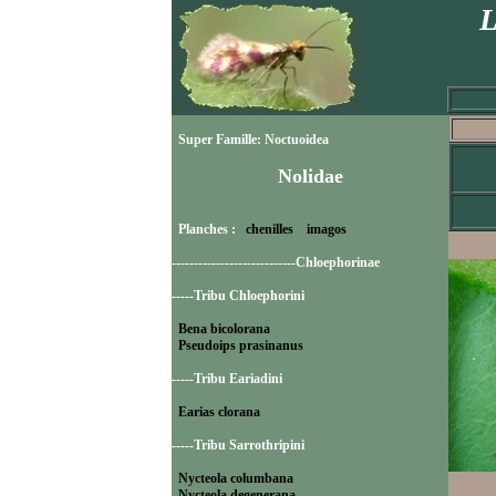
L
Super Famille: Noctuoidea
Nolidae
Planches :
chenilles
imagos
----------------------------Chloephorinae
-----Tribu Chloephorini
Bena bicolorana
Pseudoips prasinanus
-----Tribu Eariadini
Earias clorana
-----Tribu Sarrothripini
Nycteola columbana
Nycteola degenerana