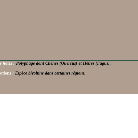
s hôtes :
Polyphage dont Chênes (Quercus) et Hêtres (Fagus).
ations :
Espèce bivoltine dans certaines régions.