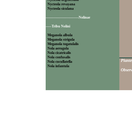
Nycteola revayana
Nycteola siculana
----------------------------Nolinae
-----Tribu Nolini
Meganola albula
Meganola strigula
Meganola togatulalis
Nola aerugula
Nola cicatricalis
Nola confusalis
Plante
Nola cucullatella
Nola infantula
Observ