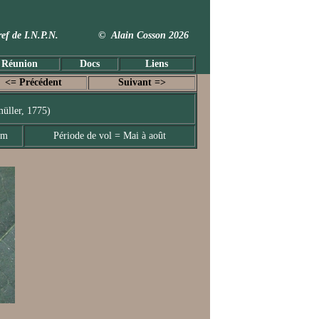
 Taxref de I.N.P.N. © Alain Cosson 2026
 Réunion
Docs
Liens
<= Précédent
Suivant =>
üller, 1775)
mm
Période de vol = Mai à août