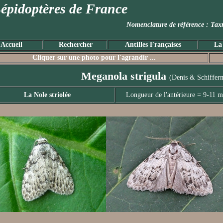
épidoptères de France
Nomenclature de référence :
Accueil
Rechercher
Antilles Françaises
La
Cliquer sur une photo pour l'agrandir ...
Meganola strigula
(Denis & Schifferm
La Nole striolée
Longueur de l'antérieure = 9-11 