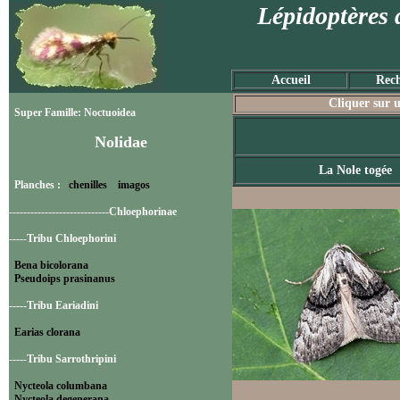
Lépidoptères 
Accueil
Rech
Cliquer sur u
Super Famille: Noctuoidea
Nolidae
La Nole togée
Planches :
chenilles
imagos
----------------------------Chloephorinae
-----Tribu Chloephorini
Bena bicolorana
Pseudoips prasinanus
-----Tribu Eariadini
Earias clorana
-----Tribu Sarrothripini
Nycteola columbana
Nycteola degenerana