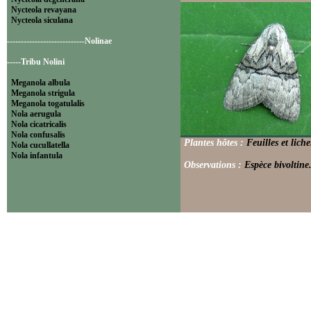
Nycteola revayana
Nycteola siculana
----------------------------Nolinae
-----Tribu Nolini
Meganola albula
Meganola strigula
Meganola togatulalis
Nola aerugula
Nola cicatricalis
Nola confusalis
Plantes hôtes :
Feuilles et liche
Nola cucullatella
Nola infantula
Observations :
Espèce bivoltine.