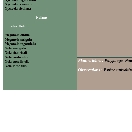
Nycteola revayana
Nycteola siculana
----------------------------Nolinae
-----Tribu Nolini
Meganola albula
Meganola strigula
Meganola togatulalis
Nola aerugula
Nola cicatricalis
Nola confusalis
Plantes hôtes :
Polyphage. Nomb
Nola cucullatella
Nola infantula
Observations :
Espèce univoltin