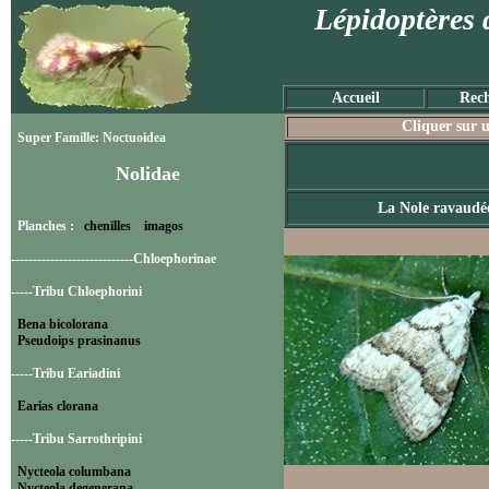
Lépidoptères 
Accueil
Rech
Cliquer sur u
Super Famille: Noctuoidea
Nolidae
La Nole ravaudé
Planches :
chenilles
imagos
----------------------------Chloephorinae
-----Tribu Chloephorini
Bena bicolorana
Pseudoips prasinanus
-----Tribu Eariadini
Earias clorana
-----Tribu Sarrothripini
Nycteola columbana
Nycteola degenerana