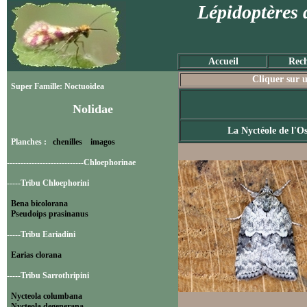
Lépidoptères 
Accueil
Rech
Cliquer sur u
Super Famille: Noctuoidea
Nolidae
La Nyctéole de l'Os
Planches :
chenilles
imagos
----------------------------Chloephorinae
-----Tribu Chloephorini
Bena bicolorana
Pseudoips prasinanus
-----Tribu Eariadini
Earias clorana
-----Tribu Sarrothripini
Nycteola columbana
Nycteola degenerana