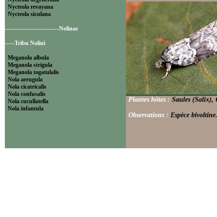
Nycteola revayana
Nycteola siculana
----------------------------Nolinae
-----Tribu Nolini
Meganola albula
Meganola strigula
Meganola togatulalis
Nola aerugula
Nola cicatricalis
Nola confusalis
Plantes hôtes :
Saules (Salix),
Nola cucullatella
Nola infantula
Observations :
Espèce bivoltine