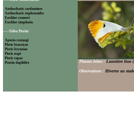
Anthocharis cardamines
Anthocharis euphenoides
Euchloe crameri
Euchloe simplonia
-----Tribu Pierini
Aporia crataegi
Pieris brassicae
Pieris bryoniae
Pieris napi
Pieris rapae
Plantes hôtes :
Lunetière lisse 
Pontia daplidice
Observations :
Hiverne au stade