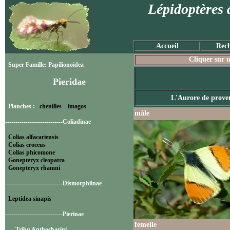
Lépidoptères 
Accueil
Rech
Cliquer sur u
Super Famille: Papilionoidea
Pieridae
L'Aurore de prove
Planches :
chenilles
imagos
mâle
----------------------------Coliadinae
Colias alfacariensis
Colias croceus
Colias phicomone
Gonepteryx cleopatra
Gonepteryx rhamni
----------------------------Dismorphiinae
Leptidea sinapis
----------------------------Pierinae
femelle
-----Tribu Anthocharini