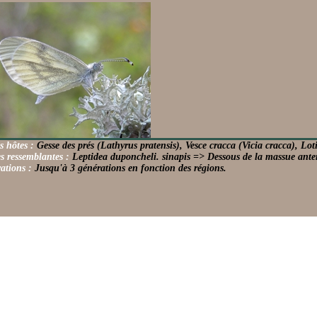
s hôtes :
Gesse des prés (Lathyrus pratensis), Vesce cracca (Vicia cracca), Lot
s ressemblantes :
Leptidea duponcheli. sinapis => Dessous de la massue ante
ations :
Jusqu'à 3 générations en fonction des régions.