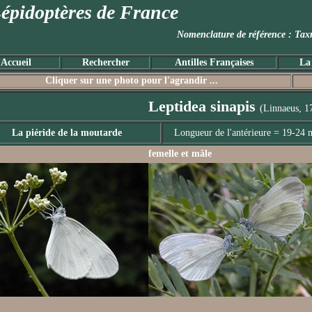
épidoptères de France
Nomenclature de référence :
Accueil
Rechercher
Antilles Françaises
La
Cliquer sur une photo pour l'agrandir ...
Leptidea sinapis
(Linnaeus, 1
La piéride de la moutarde
Longueur de l'antérieure = 19-24
femelle et mâle