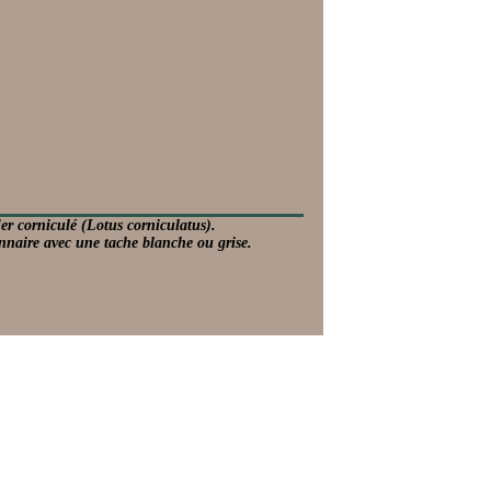
ier corniculé (Lotus corniculatus).
nnaire avec une tache blanche ou grise.