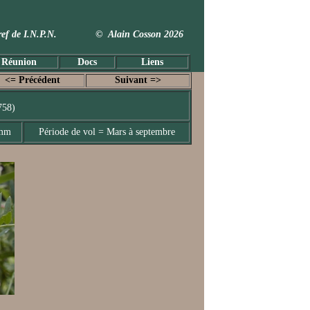
 Taxref de I.N.P.N. © Alain Cosson 2026
 Réunion
Docs
Liens
<= Précédent
Suivant =>
758)
 mm
Période de vol = Mars à septembre