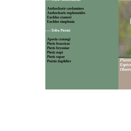
Anthocharis cardamines
Anthocharis euphenoides
Euchloe crameri
Euchloe simplonia
-----Tribu Pierini
Aporia crataegi
Pieris brassicae
Pieris bryoniae
Pieris napi
Pieris rapae
Plante
Pontia daplidice
Espèce
Observ