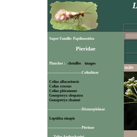
L
Super Famille: Papilionoidea
Pieridae
Planches :
chenilles
imagos
mâle
----------------------------Coliadinae
Colias alfacariensis
Colias croceus
Colias phicomone
Gonepteryx cleopatra
Gonepteryx rhamni
----------------------------Dismorphiinae
Leptidea sinapis
----------------------------Pierinae
-----Tribu Anthocharini