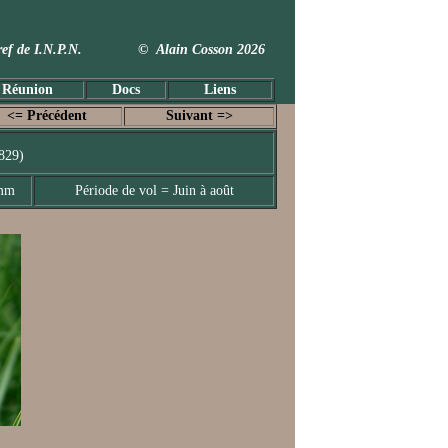
 Taxref de I.N.P.N. © Alain Cosson 2026
 Réunion
Docs
Liens
<= Précédent
Suivant =>
1829)
 mm
Période de vol = Juin à août