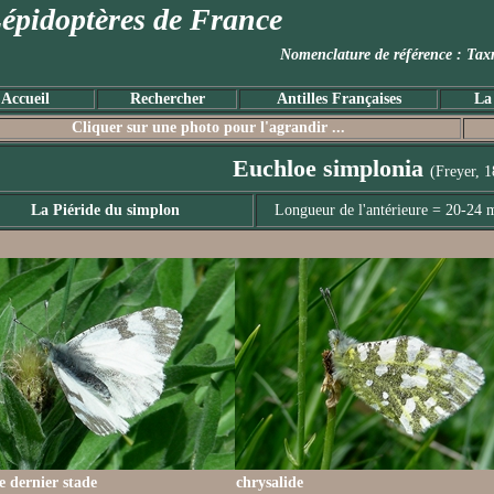
épidoptères de France
Nomenclature de référence :
Accueil
Rechercher
Antilles Françaises
La
Cliquer sur une photo pour l'agrandir ...
Euchloe simplonia
(Freyer, 
La Piéride du simplon
Longueur de l'antérieure = 20-24
le dernier stade
chrysalide