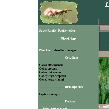
L
Super Famille: Papilionoidea
Pieridae
Planches :
chenilles
imagos
----------------------------Coliadinae
Colias alfacariensis
Colias croceus
Colias phicomone
Gonepteryx cleopatra
Gonepteryx rhamni
----------------------------Dismorphiinae
Leptidea sinapis
----------------------------Pierinae
chenil
-----Tribu Anthocharini