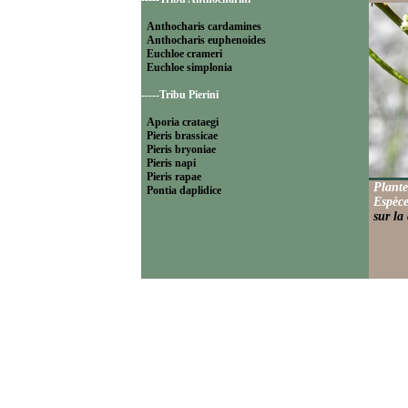
Anthocharis cardamines
Anthocharis euphenoides
Euchloe crameri
Euchloe simplonia
-----Tribu Pierini
Aporia crataegi
Pieris brassicae
Pieris bryoniae
Pieris napi
Pieris rapae
Plante
Pontia daplidice
Espèce
sur la