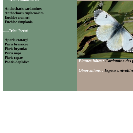
Anthocharis cardamines
Anthocharis euphenoides
Euchloe crameri
Euchloe simplonia
-----Tribu Pierini
Aporia crataegi
Pieris brassicae
Pieris bryoniae
Pieris napi
Pieris rapae
Plantes hôtes :
Cardamine des pr
Pontia daplidice
Observations :
Espèce univoltin