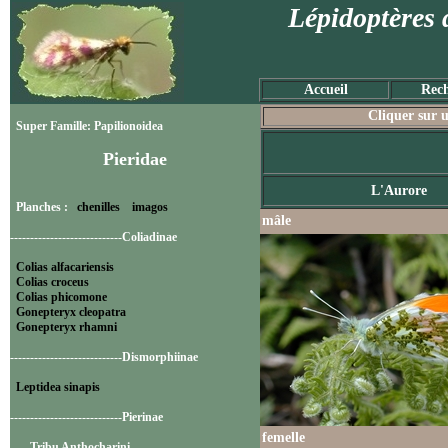
Lépidoptères 
Accueil
Rech
Cliquer sur u
Super Famille: Papilionoidea
Pieridae
L'Aurore
Planches :
chenilles
imagos
mâle
----------------------------Coliadinae
Colias alfacariensis
Colias croceus
Colias phicomone
Gonepteryx cleopatra
Gonepteryx rhamni
----------------------------Dismorphiinae
Leptidea sinapis
----------------------------Pierinae
femelle
-----Tribu Anthocharini