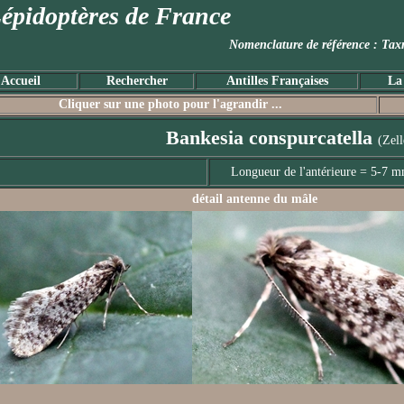
épidoptères de France
Nomenclature de référence :
Accueil
Rechercher
Antilles Françaises
La
Cliquer sur une photo pour l'agrandir ...
Bankesia conspurcatella
(Zell
Longueur de l'antérieure = 5-7 
détail antenne du mâle