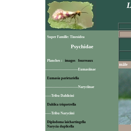
L
Super Famille: Tineoidea
Psychidae
Planches :
imagos
fourreaux
mâle
----------------------------Eumasiinae
Eumasia parietariella
----------------------------Naryciinae
-----Tribu Dahlicini
Dahlica triquetrella
-----Tribu Naryciini
Diplodoma laichartingella
Narycia duplicella