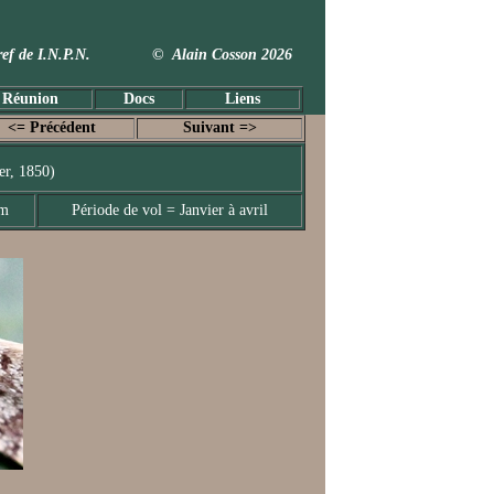
 Taxref de I.N.P.N. © Alain Cosson 2026
 Réunion
Docs
Liens
<= Précédent
Suivant =>
er, 1850)
mm
Période de vol = Janvier à avril