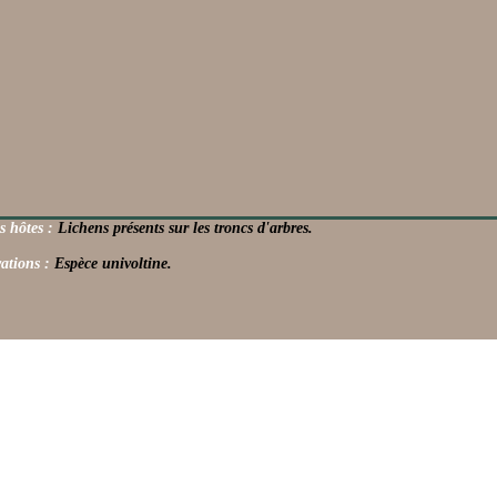
s hôtes :
Lichens présents sur les troncs d'arbres.
ations :
Espèce univoltine.