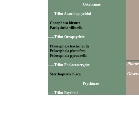
----------------------------Oiketicinae
-----Tribu Acanthopsychini
Canephora hirsuta
Pachythelia villosella
-----Tribu Oreopsychini
Ptilocephala leschenaulti
Ptilocephala plumifera
Ptilocephala pyrenaella
Plante
-----Tribu Phalacroterygini
Observ
Sterrhopterix fusca
----------------------------Psychinae
-----Tribu Psychini
Bacotia claustrella
Luffia lapidella
Psyche casta
----------------------------Taleporiinae
-----Tribu Taleporiini