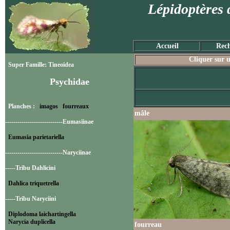
Lépidoptères 
Accueil
Rech
Cliquer sur u
Super Famille: Tineoidea
Psychidae
Planches :
imagos
fourreaux
mâle
----------------------------Eumasiinae
Eumasia parietariella
----------------------------Naryciinae
-----Tribu Dahlicini
Dahlica triquetrella
-----Tribu Naryciini
Diplodoma laichartingella
Narycia duplicella
fourreau