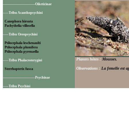
----------------------------Oiketicinae
-----Tribu Acanthopsychini
Canephora hirsuta
Pachythelia villosella
-----Tribu Oreopsychini
Ptilocephala leschenaulti
Ptilocephala plumifera
Ptilocephala pyrenaella
Plantes hôtes :
Mousses.
-----Tribu Phalacroterygini
Observations :
La femelle est ap
Sterrhopterix fusca
----------------------------Psychinae
-----Tribu Psychini
Bacotia claustrella
Luffia lapidella
Psyche casta
----------------------------Taleporiinae
-----Tribu Taleporiini