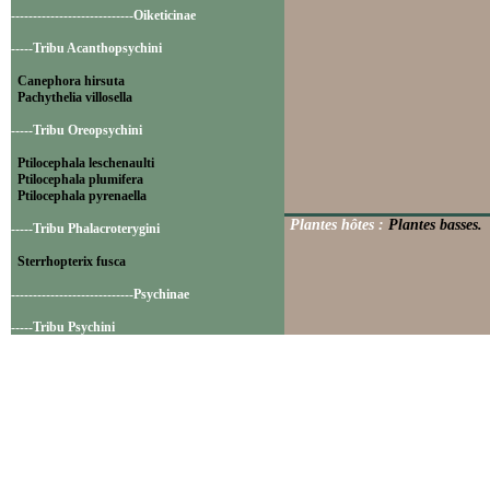
----------------------------Oiketicinae
-----Tribu Acanthopsychini
Canephora hirsuta
Pachythelia villosella
-----Tribu Oreopsychini
Ptilocephala leschenaulti
Ptilocephala plumifera
Ptilocephala pyrenaella
Plantes hôtes :
Plantes basses.
-----Tribu Phalacroterygini
Sterrhopterix fusca
----------------------------Psychinae
-----Tribu Psychini
Bacotia claustrella
Luffia lapidella
Psyche casta
----------------------------Taleporiinae
-----Tribu Taleporiini