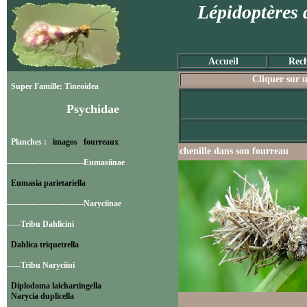
Lépidoptères 
Accueil
Rech
Cliquer sur u
Super Famille: Tineoidea
Psychidae
Planches :
imagos
fourreaux
chenille dans son fourreau
----------------------------Eumasiinae
Eumasia parietariella
----------------------------Naryciinae
-----Tribu Dahlicini
Dahlica triquetrella
-----Tribu Naryciini
Diplodoma laichartingella
Narycia duplicella