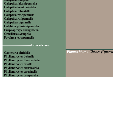
Caloptilia falconipennella
Caloptilia hemidactylella
Caloptilia robustella
Caloptilia roscipennella
Caloptilia rufipennella
Caloptilia stigmatella
Calybites phasianipennella
Euspilapteryx auroguttella
Gracillaria syringella
Povolnya leucapennella
----------------------------Lithocolletinae
Plantes hôtes :
Chênes (Quercu
Cameraria ohridella
Phyllonorycter belotella
Phyllonorycter blancardella
Phyllonorycter cavella
Phyllonorycter cerasicolella
Phyllonorycter cerasinella
Phyllonorycter comparella
Phyllonorycter coryli
Phyllonorycter corylifoliella
Phyllonorycter endryella
Phyllonorycter esperella
Phyllonorycter geniculella
Phyllonorycter harrisella
Phyllonorycter hilarella
Phyllonorycter klemannella
Phyllonorycter lautella