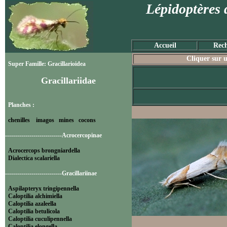
Lépidoptères 
Accueil
Rech
Cliquer sur u
Super Famille: Gracillarioidea
Gracillariidae
Planches :
chenilles
imagos
mines
cocons
----------------------------Acrocercopinae
Acrocercops brongniardella
Dialectica scalariella
----------------------------Gracillariinae
Aspilapteryx tringipennella
Caloptilia alchimiella
Caloptilia azaleella
Caloptilia betulicola
Caloptilia cuculipennella
Caloptilia elongella