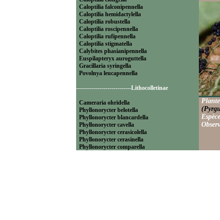
Caloptilia falconipennella
Caloptilia hemidactylella
Caloptilia robustella
Caloptilia roscipennella
Caloptilia rufipennella
Caloptilia stigmatella
Calybites phasianipennella
Euspilapteryx auroguttella
Gracillaria syringella
Povolnya leucapennella
----------------------------Lithocolletinae
Plante
Cameraria ohridella
(Pyrg
Phyllonorycter belotella
Espèce
Phyllonorycter blancardella
Observ
Phyllonorycter cavella
Phyllonorycter cerasicolella
Phyllonorycter cerasinella
Phyllonorycter comparella
Phyllonorycter coryli
Phyllonorycter corylifoliella
Phyllonorycter endryella
Phyllonorycter esperella
Phyllonorycter geniculella
Phyllonorycter harrisella
Phyllonorycter hilarella
Phyllonorycter klemannella
Phyllonorycter lautella