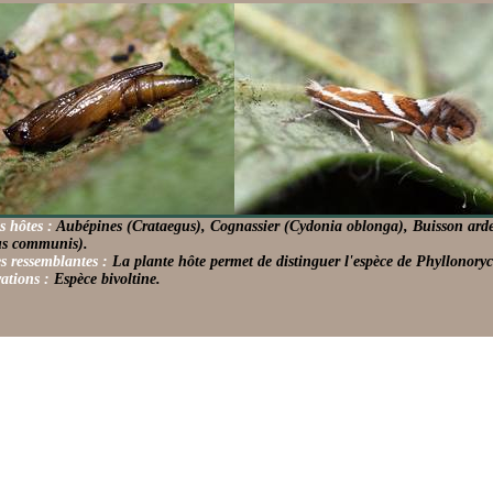
s hôtes :
Aubépines (Crataegus), Cognassier (Cydonia oblonga), Buisson ard
us communis).
s ressemblantes :
La plante hôte permet de distinguer l'espèce de Phyllonoryct
ations :
Espèce bivoltine.