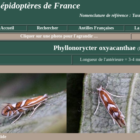
épidoptères de France
Nomenclature de référence :
Accueil
Rechercher
Antilles Françaises
La
Cliquer sur une photo pour l'agrandir ...
Phyllonorycter oxyacanthae
(
Longueur de l'antérieure = 3-4 
lide