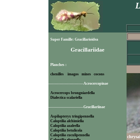
L
Super Famille: Gracillarioidea
Gracillariidae
Planches :
chenilles
imagos
mines
cocons
----------------------------Acrocercopinae
Acrocercops brongniardella
Dialectica scalariella
----------------------------Gracillariinae
Aspilapteryx tringipennella
Caloptilia alchimiella
Caloptilia azaleella
Caloptilia betulicola
Caloptilia cuculipennella
chrysa
Caloptilia elongella