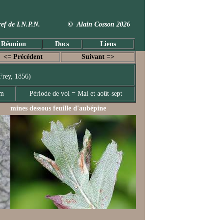
 Taxref de I.N.P.N. © Alain Cosson 2026
 Réunion
Docs
Liens
<= Précédent
Suivant =>
Frey, 1856)
mm
Période de vol = Mai et août-sept
mines dessous feuille d'aubépine