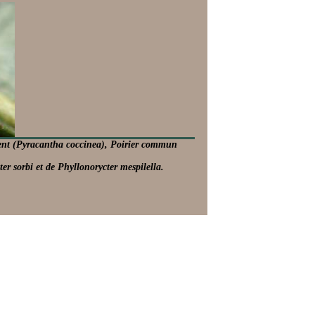
ent (Pyracantha coccinea), Poirier commun
er sorbi et de Phyllonorycter mespilella.