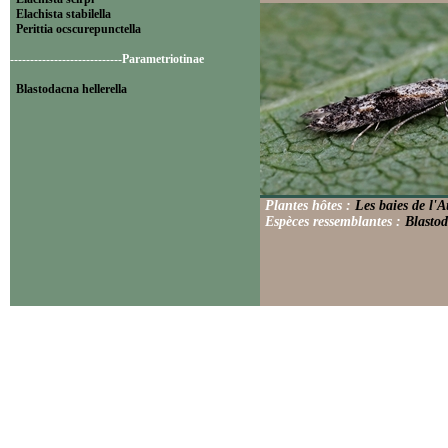
Elachista stabilella
Perittia ocscurepunctella
----------------------------Parametriotinae
Blastodacna hellerella
Plantes hôtes :
Les baies de l'
Espèces ressemblantes :
Blastod