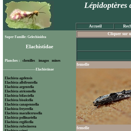
Lépidoptères 
Accueil
Rech
Cliquer sur u
Super Famille: Gelechioidea
Elachistidae
Planches :
chenilles
imagos
mines
femelle
----------------------------Elachistinae
Elachista agelensis
Elachista albifrontella
Elachista argentella
Elachista atricomella
Elachista bifasciella
Elachista bisulcella
Elachista canapennella
Elachista freyerella
Elachista maculicerusella
Elachista pollinariella
Elachista regificella
Elachista rufocinerea
femelle
Elachista scirpi