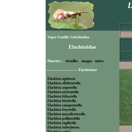
L
Super Famille: Gelechioidea
Elachistidae
Planches :
chenilles
imagos
mines
----------------------------Elachistinae
Elachista agelensis
Elachista albifrontella
Elachista argentella
Elachista atricomella
Elachista bifasciella
Elachista bisulcella
Elachista canapennella
Elachista freyerella
Elachista maculicerusella
Elachista pollinariella
Elachista regificella
Elachista rufocinerea
Elachista scirpi