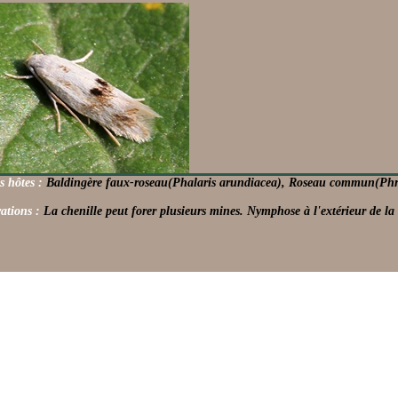
s hôtes :
Baldingère faux-roseau(Phalaris arundiacea), Roseau commun(Phra
ations :
La chenille peut forer plusieurs mines. Nymphose à l'extérieur de la