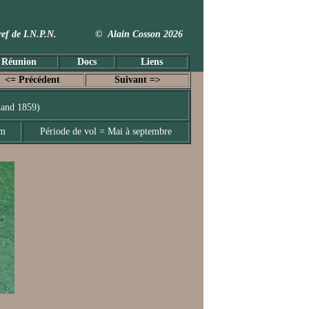
 Taxref de I.N.P.N. © Alain Cosson 2026
 Réunion
Docs
Liens
<= Précédent
Suivant =>
uand 1859)
mm
Période de vol = Mai à septembre