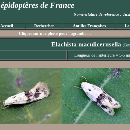
épidoptères de France
Nomenclature de référence :
Accueil
Rechercher
Antilles Françaises
La
Cliquer sur une photo pour l'agrandir ...
Elachista maculicerusella
(Br
Longueur de l'antérieure = 5-6 