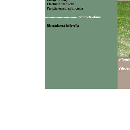
Elachista stabilella
Perittia ocscurepunctella
----------------------------Parametriotinae
Blastodacna hellerella
Plante
Observ