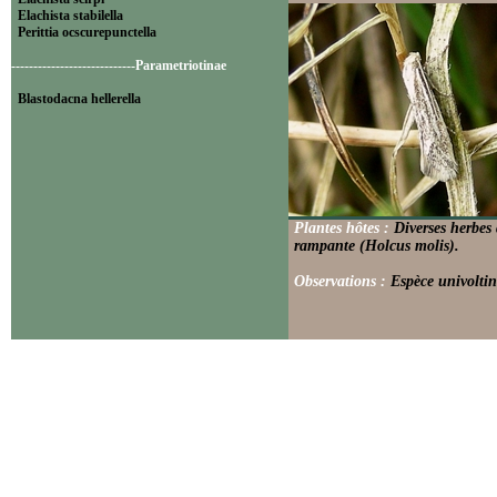
Elachista stabilella
Perittia ocscurepunctella
----------------------------Parametriotinae
Blastodacna hellerella
Plantes hôtes :
Diverses herbes
rampante (Holcus molis).
Observations :
Espèce univoltin