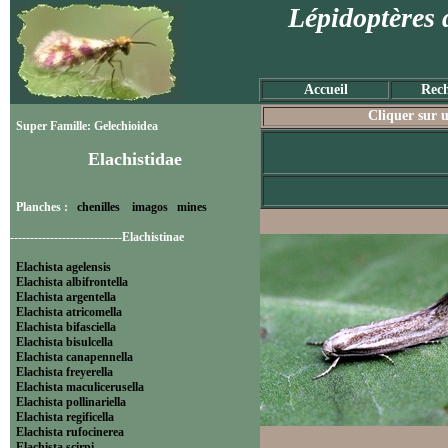
Lépidoptères 
Accueil
Rech
Cliquer sur u
Super Famille: Gelechioidea
Elachistidae
Planches :
chenilles
imagos
mines
----------------------------Elachistinae
Elachista agelensis
Elachista albifrontella
Elachista argentella
Elachista atricomella
Elachista bifasciella
Elachista bisulcella
Elachista canapennella
Elachista freyerella
Elachista maculicerusella
Elachista pollinariella
Elachista regificella
Elachista rufocinerea
Elachista scirpi