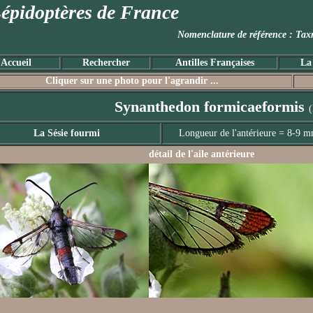
épidoptères de France
Nomenclature de référence :
Accueil
Rechercher
Antilles Françaises
La
Cliquer sur une photo pour l'agrandir ...
Synanthedon formicaeformis
(
La Sésie fourmi
Longueur de l'antérieure = 8-9 
détail de l'aile antérieure