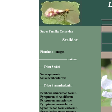
L
Super Famille: Cossoidea
Sesiidae
Planches :
imagos
----------------------------Sesiinae
-----Tribu Sesiini
Sesia apiformis
Sesia bembeciformis
-----Tribu Synanthedonini
Bembecia ichneumoniformis
Pyropteron chrysidiforme
Pyropteron meriaeforme
Pyropteron muscaeforme
Synanthedon formicaeformis
Synanthedon myopaeformis