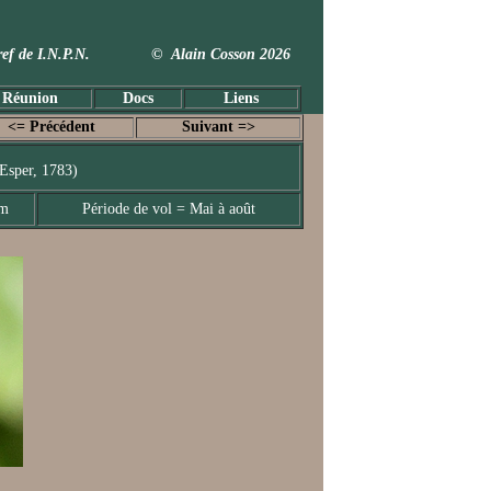
 Taxref de I.N.P.N. © Alain Cosson 2026
 Réunion
Docs
Liens
<= Précédent
Suivant =>
Esper, 1783)
mm
Période de vol = Mai à août