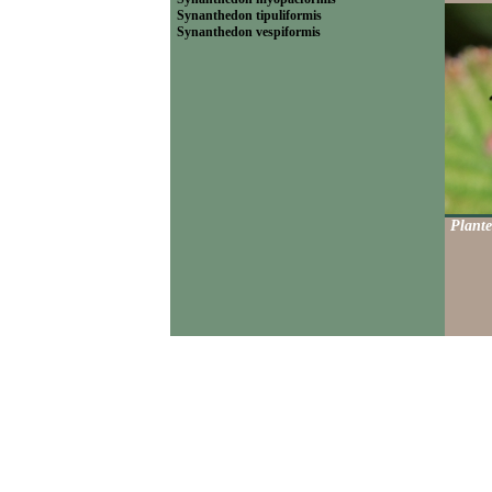
Synanthedon tipuliformis
Synanthedon vespiformis
Plante