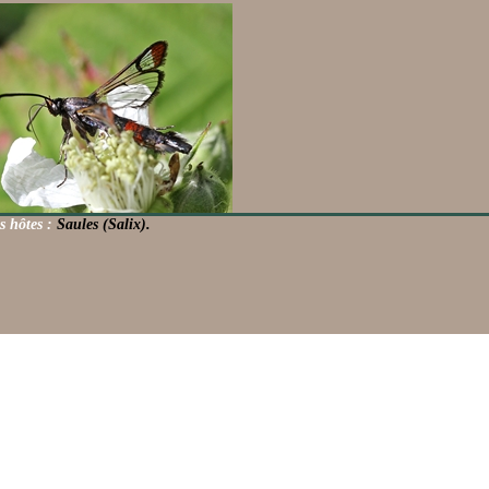
s hôtes :
Saules (Salix).