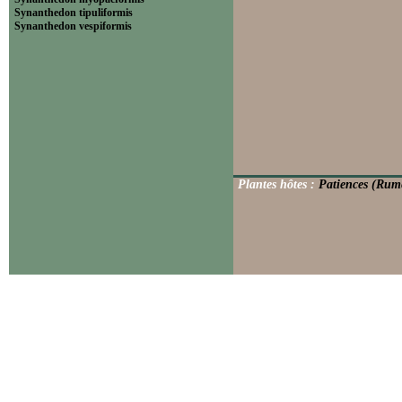
Synanthedon tipuliformis
Synanthedon vespiformis
Plantes hôtes :
Patiences (Rum