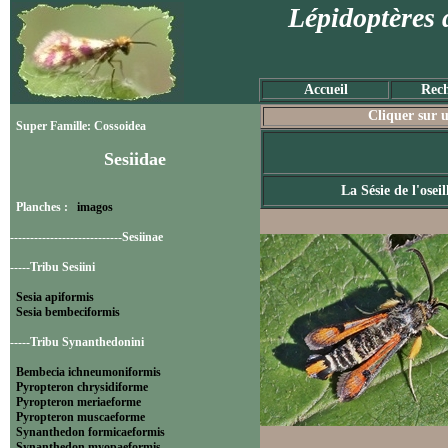
Lépidoptères 
Accueil
Rech
Cliquer sur u
Super Famille: Cossoidea
Sesiidae
La Sésie de l'oseil
Planches :
imagos
----------------------------Sesiinae
-----Tribu Sesiini
Sesia apiformis
Sesia bembeciformis
-----Tribu Synanthedonini
Bembecia ichneumoniformis
Pyropteron chrysidiforme
Pyropteron meriaeforme
Pyropteron muscaeforme
Synanthedon formicaeformis
Synanthedon myopaeformis