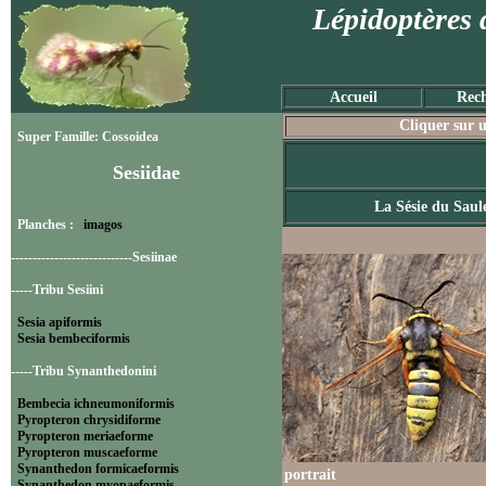
Lépidoptères 
Accueil
Rech
Cliquer sur u
Super Famille: Cossoidea
Sesiidae
La Sésie du Saul
Planches :
imagos
----------------------------Sesiinae
-----Tribu Sesiini
Sesia apiformis
Sesia bembeciformis
-----Tribu Synanthedonini
Bembecia ichneumoniformis
Pyropteron chrysidiforme
Pyropteron meriaeforme
Pyropteron muscaeforme
Synanthedon formicaeformis
portrait
Synanthedon myopaeformis