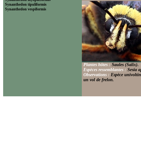
Synanthedon tipuliformis
Synanthedon vespiformis
Plantes hôtes :
Saules (Salix).
Espèces ressemblantes :
Sesia a
Observations :
Espèce univoltin
un vol de frelon.