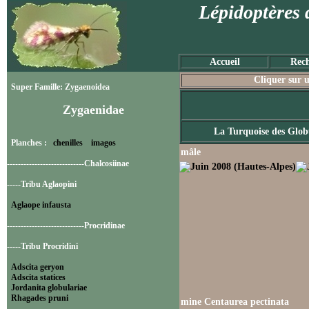
Lépidoptères 
Accueil
Rech
Cliquer sur u
Super Famille: Zygaenoidea
Zygaenidae
La Turquoise des Glob
Planches :
chenilles
imagos
mâle
----------------------------Chalcosiinae
-----Tribu Aglaopini
Aglaope infausta
----------------------------Procridinae
-----Tribu Procridini
Adscita geryon
Adscita statices
Jordanita globulariae
Rhagades pruni
mine Centaurea pectinata