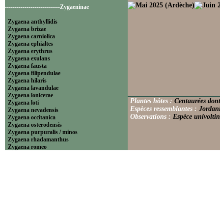
----------------------------Zygaeninae
Zygaena anthyllidis
Zygaena brizae
Zygaena carniolica
Zygaena ephialtes
Zygaena erythrus
Zygaena exulans
Zygaena fausta
Zygaena filipendulae
Zygaena hilaris
Zygaena lavandulae
Zygaena lonicerae
Plantes hôtes :
Centaurées dont
Zygaena loti
Espèces ressemblantes :
Jordani
Zygaena nevadensis
Observations :
Espèce univoltin
Zygaena occitanica
Zygaena osterodensis
Zygaena purpuralis / minos
Zygaena rhadamanthus
Zygaena romeo
Zygaena sarpedon
Zygaena transalpina
Zygaena trifolii