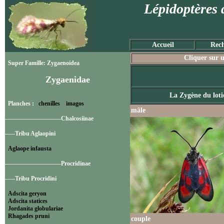
Lépidoptères 
Accueil
Rech
Cliquer sur u
Super Famille: Zygaenoidea
Zygaenidae
La Zygène du loti
Planches :
chenilles
imagos
mâle
----------------------------Chalcosiinae
-----Tribu Aglaopini
Aglaope infausta
----------------------------Procridinae
-----Tribu Procridini
Adscita geryon
Adscita statices
Jordanita globulariae
Rhagades pruni
couple