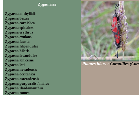
----------------------------Zygaeninae
Zygaena anthyllidis
Zygaena brizae
Zygaena carniolica
Zygaena ephialtes
Zygaena erythrus
Zygaena exulans
Zygaena fausta
Zygaena filipendulae
Zygaena hilaris
Zygaena lavandulae
Zygaena lonicerae
Plantes hôtes :
Coronilles (Coro
Zygaena loti
Zygaena nevadensis
Zygaena occitanica
Zygaena osterodensis
Zygaena purpuralis / minos
Zygaena rhadamanthus
Zygaena romeo
Zygaena sarpedon
Zygaena transalpina
Zygaena trifolii