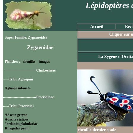
Lépidoptères 
Accueil
Rech
Cliquer sur u
Super Famille: Zygaenoidea
Zygaenidae
La Zygène d'Occita
Planches :
chenilles
imagos
----------------------------Chalcosiinae
-----Tribu Aglaopini
Aglaope infausta
----------------------------Procridinae
-----Tribu Procridini
Adscita geryon
Adscita statices
Jordanita globulariae
Rhagades pruni
chenille dernier stade