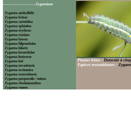
----------------------------Zygaeninae
Zygaena anthyllidis
Zygaena brizae
Zygaena carniolica
Zygaena ephialtes
Zygaena erythrus
Zygaena exulans
Zygaena fausta
Zygaena filipendulae
Zygaena hilaris
Zygaena lavandulae
Zygaena lonicerae
Plantes hôtes :
Dorycnie à cinq
Zygaena loti
Espèces ressemblantes :
Zygaena
Zygaena nevadensis
Zygaena occitanica
Zygaena osterodensis
Zygaena purpuralis / minos
Zygaena rhadamanthus
Zygaena romeo
Zygaena sarpedon
Zygaena transalpina
Zygaena trifolii