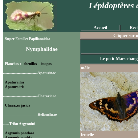
Lépidoptères 
Accueil
Rech
Cliquer sur u
Super Famille: Papilionoidea
Nymphalidae
Le petit Mars chang
Planches :
chenilles
imagos
mâle
----------------------------Apaturinae
Apatura ilia
Apatura iris
----------------------------Charaxinae
Charaxes jasius
----------------------------Heliconiinae
-----Tribu Argynnini
Argynnis pandora
femelle
Argynnis paphia