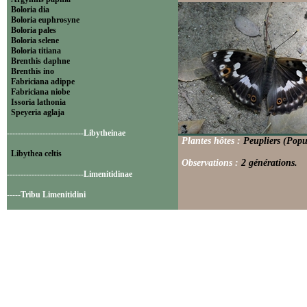
Boloria dia
Boloria euphrosyne
Boloria pales
Boloria selene
Boloria titiana
Brenthis daphne
Brenthis ino
Fabriciana adippe
Fabriciana niobe
Issoria lathonia
Speyeria aglaja
----------------------------Libytheinae
Plantes hôtes :
Peupliers (Popu
Libythea celtis
Observations :
2 générations.
----------------------------Limenitidinae
-----Tribu Limenitidini
Limenitis camilla
Limenitis reducta
----------------------------Nymphalinae
-----Tribu Melitaeini
Euphydryas aurinia
Euphydryas cynthia