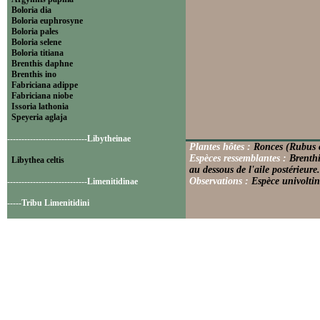
Boloria dia
Boloria euphrosyne
Boloria pales
Boloria selene
Boloria titiana
Brenthis daphne
Brenthis ino
Fabriciana adippe
Fabriciana niobe
Issoria lathonia
Speyeria aglaja
----------------------------Libytheinae
Plantes hôtes :
Ronces (Rubus c
Espèces ressemblantes :
Brenthi
Libythea celtis
au dessous de l'aile postérieure.
Observations :
Espèce univoltin
----------------------------Limenitidinae
-----Tribu Limenitidini
Limenitis camilla
Limenitis reducta
----------------------------Nymphalinae
-----Tribu Melitaeini
Euphydryas aurinia
Euphydryas cynthia