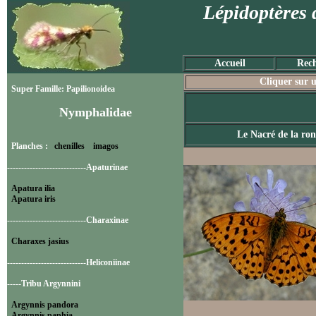
Lépidoptères 
Accueil
Rech
Cliquer sur u
Super Famille: Papilionoidea
Nymphalidae
Le Nacré de la ron
Planches :
chenilles
imagos
----------------------------Apaturinae
Apatura ilia
Apatura iris
----------------------------Charaxinae
Charaxes jasius
----------------------------Heliconiinae
-----Tribu Argynnini
Argynnis pandora
Argynnis paphia