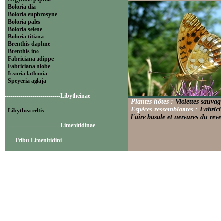
Boloria dia
Boloria euphrosyne
Boloria pales
Boloria selene
Boloria titiana
Brenthis daphne
Brenthis ino
Fabriciana adippe
Fabriciana niobe
Issoria lathonia
Speyeria aglaja
----------------------------Libytheinae
Plantes hôtes :
Violettes sauvag
Espèces ressemblantes :
Fabrici
Libythea celtis
l'aire basale et nervures du reve
----------------------------Limenitidinae
-----Tribu Limenitidini
Limenitis camilla
Limenitis reducta
----------------------------Nymphalinae
-----Tribu Melitaeini
Euphydryas aurinia
Euphydryas cynthia