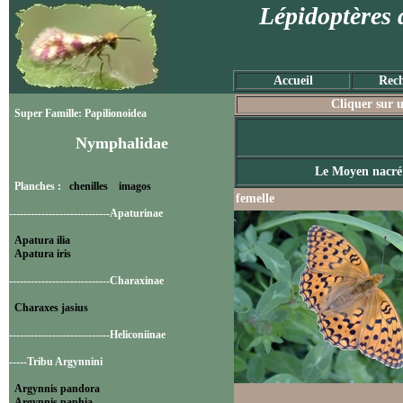
Lépidoptères 
Accueil
Rech
Cliquer sur u
Super Famille: Papilionoidea
Nymphalidae
Le Moyen nacré
Planches :
chenilles
imagos
femelle
----------------------------Apaturinae
Apatura ilia
Apatura iris
----------------------------Charaxinae
Charaxes jasius
----------------------------Heliconiinae
-----Tribu Argynnini
Argynnis pandora
Argynnis paphia