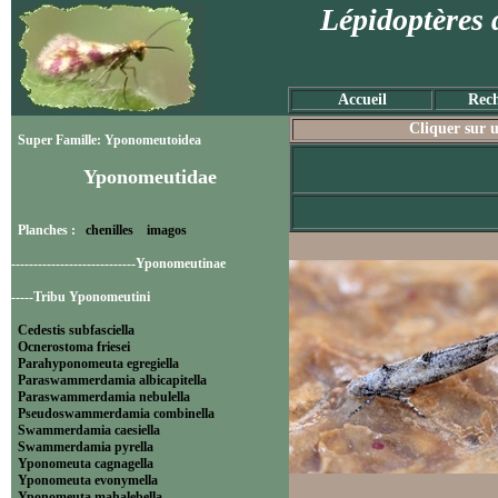
Lépidoptères 
Accueil
Rech
Cliquer sur u
Super Famille: Yponomeutoidea
Yponomeutidae
Planches :
chenilles
imagos
----------------------------Yponomeutinae
-----Tribu Yponomeutini
Cedestis subfasciella
Ocnerostoma friesei
Parahyponomeuta egregiella
Paraswammerdamia albicapitella
Paraswammerdamia nebulella
Pseudoswammerdamia combinella
Swammerdamia caesiella
Swammerdamia pyrella
Yponomeuta cagnagella
Yponomeuta evonymella
Yponomeuta mahalebella