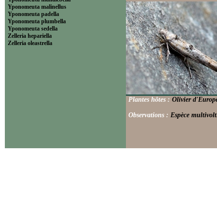
Yponomeuta malinellus
Yponomeuta padella
Yponomeuta plumbella
Yponomeuta sedella
Zelleria hepariella
Zelleria oleastrella
Plantes hôtes :
Olivier d'Europ
Observations :
Espèce multivolt