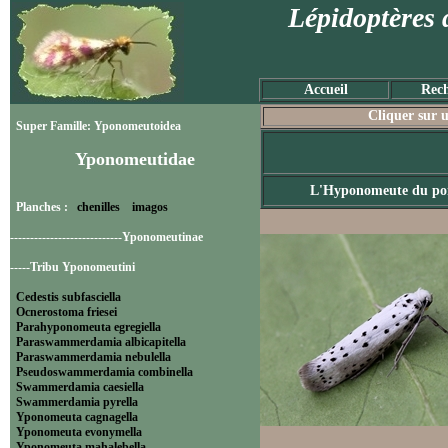
Lépidoptères 
Accueil
Rech
Cliquer sur u
Super Famille: Yponomeutoidea
Yponomeutidae
L'Hyponomeute du p
Planches :
chenilles
imagos
----------------------------Yponomeutinae
-----Tribu Yponomeutini
Cedestis subfasciella
Ocnerostoma friesei
Parahyponomeuta egregiella
Paraswammerdamia albicapitella
Paraswammerdamia nebulella
Pseudoswammerdamia combinella
Swammerdamia caesiella
Swammerdamia pyrella
Yponomeuta cagnagella
Yponomeuta evonymella
Yponomeuta mahalebella