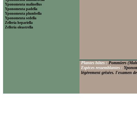
Yponomeuta malinellus
Yponomeuta padella
Yponomeuta plumbella
Yponomeuta sedella
Zelleria hepariella
Zelleria oleastrella
Plantes hôtes :
Pommiers (Malu
Espèces ressemblantes :
Yponome
légèrement grisées. l'examen de 