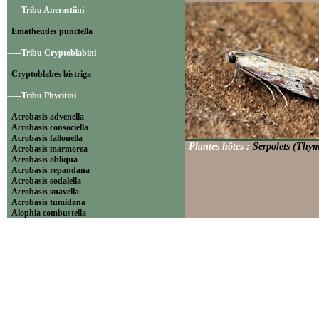
-----Tribu Anerastiini
Ematheudes punctella
-----Tribu Cryptoblabini
Cryptoblabes bistriga
-----Tribu Phycitini
Acrobasis advenella
Acrobasis consociella
Acrobasis fallouella
Plantes hôtes :
Serpolets (Thym
Acrobasis marmorea
Acrobasis obliqua
Acrobasis repandana
Acrobasis sodalella
Acrobasis suavella
Acrobasis tumidana
Alophia combustella
Ancylosis cinnamomella
Asarta aethiopella
Assara terebrella
Cadra furcatella
Catastia marginea
Delplanqueia dilutella
Denticera divisella
Dioryctria abietella
Dioryctria simplicella