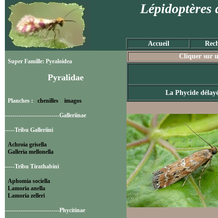
Lépidoptères 
Accueil
Rech
Cliquer sur u
Super Famille: Pyraloidea
Pyralidae
La Phycide délay
Planches :
chenilles
imagos
----------------------------Galleriinae
-----Tribu Galleriini
Achroia grisella
Galleria mellonella
-----Tribu Tirathabini
Aphomia sociella
Lamoria anella
Lamoria zelleri
----------------------------Phycitinae