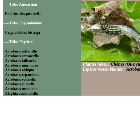
-----Tribu Anerastiini
Ematheudes punctella
-----Tribu Cryptoblabini
Cryptoblabes bistriga
-----Tribu Phycitini
Acrobasis advenella
Acrobasis consociella
Acrobasis fallouella
Plantes hôtes :
Chênes (Quercu
Acrobasis marmorea
Espèces ressemblantes :
Acrobas
Acrobasis obliqua
Acrobasis repandana
Acrobasis sodalella
Acrobasis suavella
Acrobasis tumidana
Alophia combustella
Ancylosis cinnamomella
Asarta aethiopella
Assara terebrella
Cadra furcatella
Catastia marginea
Delplanqueia dilutella
Denticera divisella
Dioryctria abietella
Dioryctria simplicella