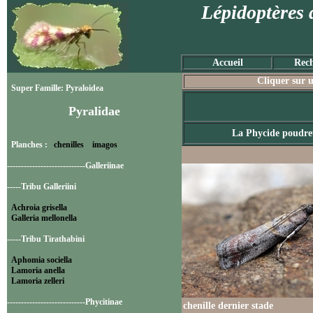
Lépidoptères 
Accueil
Rech
Cliquer sur u
Super Famille: Pyraloidea
Pyralidae
La Phycide poudre
Planches :
chenilles
imagos
----------------------------Galleriinae
-----Tribu Galleriini
Achroia grisella
Galleria mellonella
-----Tribu Tirathabini
Aphomia sociella
Lamoria anella
Lamoria zelleri
----------------------------Phycitinae
chenille dernier stade