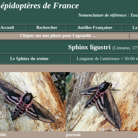
épidoptères de France
Nomenclature de référence :
Accueil
Rechercher
Antilles Françaises
La
Cliquer sur une photo pour l'agrandir ...
Sphinx ligustri
(Linnaeus, 17
Le Sphinx du troène
Longueur de l'antérieure = 50-60
lide
portrait