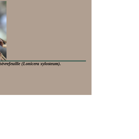
vrefeuille (Lonicera xylosteum).