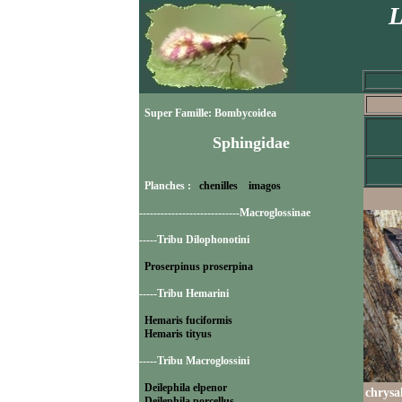
L
Super Famille: Bombycoidea
Sphingidae
Planches :
chenilles
imagos
----------------------------Macroglossinae
-----Tribu Dilophonotini
Proserpinus proserpina
-----Tribu Hemarini
Hemaris fuciformis
Hemaris tityus
-----Tribu Macroglossini
Deilephila elpenor
chrysa
Deilephila porcellus