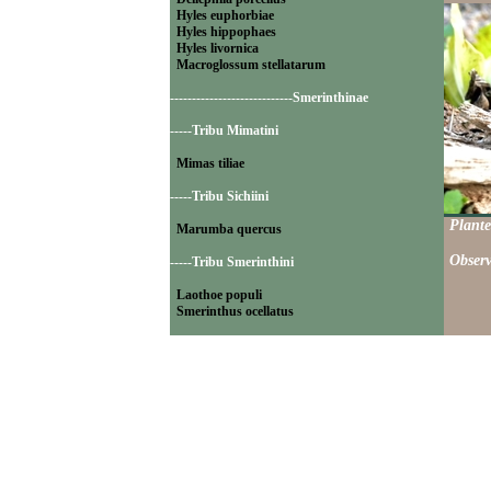
Hyles euphorbiae
Hyles hippophaes
Hyles livornica
Macroglossum stellatarum
----------------------------Smerinthinae
-----Tribu Mimatini
Mimas tiliae
-----Tribu Sichiini
Plante
Marumba quercus
Observ
-----Tribu Smerinthini
Laothoe populi
Smerinthus ocellatus
----------------------------Sphinginae
-----Tribu Sphingini
Acherontia atropos
Agrius convolvuli
Hyloicus maurorum
Hyloicus pinastri
Sphinx ligustri