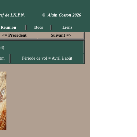
 Taxref de I.N.P.N. © Alain Cosson 2026
 Réunion
Docs
Liens
<= Précédent
Suivant =>
58)
 mm
Période de vol = Avril à août