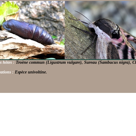
s hôtes :
Troène commun (Ligustrum vulgare), Sureau (Sambucus nigra), Chè
ations :
Espèce univoltine.