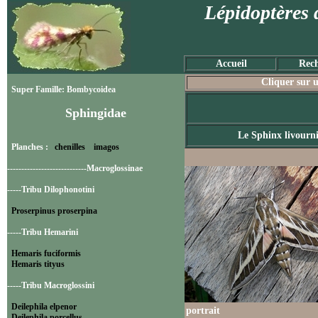
Lépidoptères 
Accueil
Rech
Cliquer sur u
Super Famille: Bombycoidea
Sphingidae
Le Sphinx livourn
Planches :
chenilles
imagos
----------------------------Macroglossinae
-----Tribu Dilophonotini
Proserpinus proserpina
-----Tribu Hemarini
Hemaris fuciformis
Hemaris tityus
-----Tribu Macroglossini
Deilephila elpenor
portrait
Deilephila porcellus