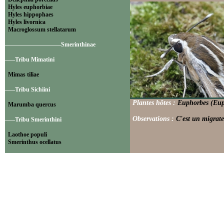
Hyles euphorbiae
Hyles hippophaes
Hyles livornica
Macroglossum stellatarum
----------------------------Smerinthinae
-----Tribu Mimatini
Mimas tiliae
-----Tribu Sichiini
Plantes hôtes :
Euphorbes (Euph
Marumba quercus
Observations :
C'est un migrate
-----Tribu Smerinthini
Laothoe populi
Smerinthus ocellatus
----------------------------Sphinginae
-----Tribu Sphingini
Acherontia atropos
Agrius convolvuli
Hyloicus maurorum
Hyloicus pinastri
Sphinx ligustri