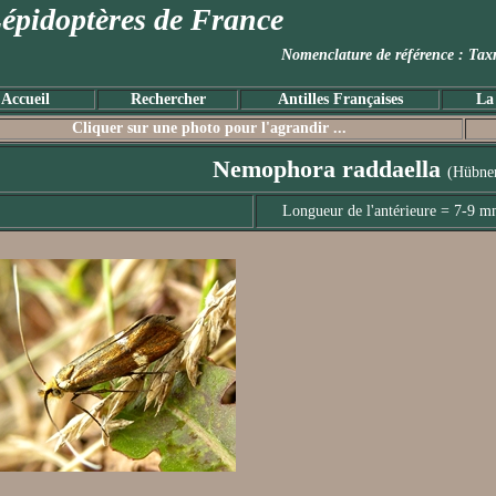
épidoptères de France
Nomenclature de référence :
Accueil
Rechercher
Antilles Françaises
La
Cliquer sur une photo pour l'agrandir ...
Nemophora raddaella
(Hübner
Longueur de l'antérieure = 7-9 