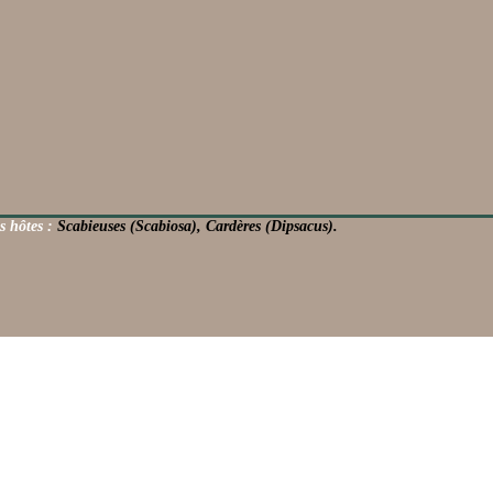
s hôtes :
Scabieuses (Scabiosa), Cardères (Dipsacus).