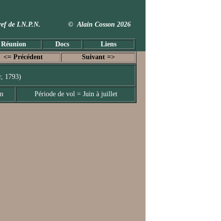
 Taxref de I.N.P.N. © Alain Cosson 2026
 Réunion
Docs
Liens
<= Précédent
Suivant =>
, 1793)
mm
Période de vol = Juin à juillet