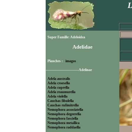
L
Super Famille: Adeloidea
Adelidae
Planches :
imagos
----------------------------Adelinae
Adela australis
Adela croesella
Adela cuprella
Adela reaumurella
Adela violella
Cauchas fibulella
Cauchas rufimitrella
Nemophora associatella
Nemophora degeerella
Nemophora fasciella
Nemophora metallica
Nemophora raddaella