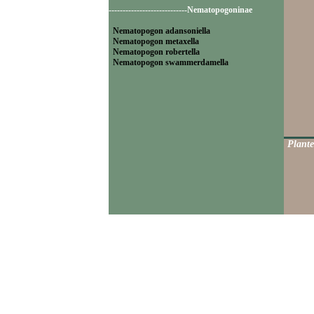
----------------------------Nematopogoninae
Nematopogon adansoniella
Nematopogon metaxella
Nematopogon robertella
Nematopogon swammerdamella
Plante