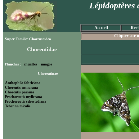
Lépidoptères 
Accueil
Rech
Cliquer sur u
Super Famille: Choreutoidea
Choreutidae
Planches :
chenilles
imagos
----------------------------Choreutinae
Anthophila fabriciana
Choreutis nemorana
Choreutis pariana
Prochoreutis myllerana
Prochoreutis sehestediana
Tebenna micalis