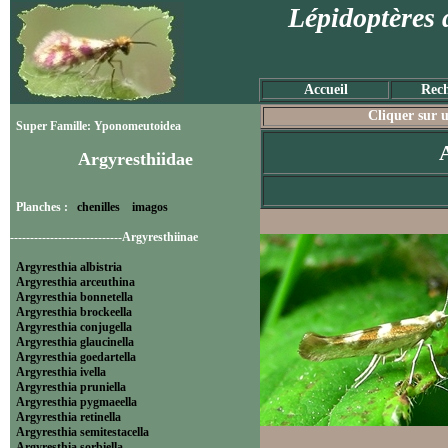
Lépidoptères 
Accueil
Rech
Cliquer sur u
Super Famille: Yponomeutoidea
Argyresthiidae
Planches :
chenilles
imagos
----------------------------Argyresthiinae
Argyresthia albistria
Argyresthia arceuthina
Argyresthia bonnetella
Argyresthia brockeella
Argyresthia conjugella
Argyresthia glaucinella
Argyresthia goedartella
Argyresthia ivella
Argyresthia pruniella
Argyresthia pygmaeella
Argyresthia retinella
Argyresthia semitestacella
Argyresthia sorbiella