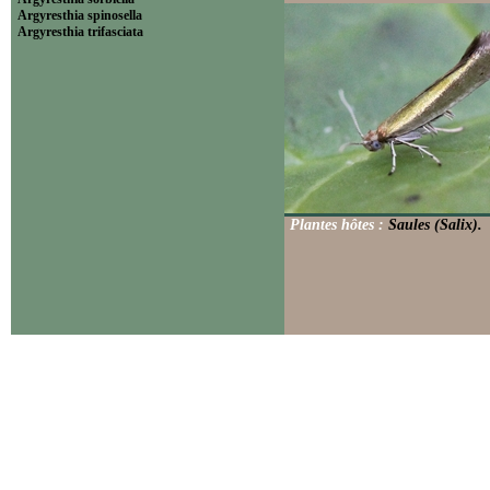
Argyresthia spinosella
Argyresthia trifasciata
Plantes hôtes :
Saules (Salix).