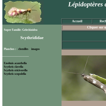
Lépidoptères 
Accueil
Rech
Cliquer sur u
Super Famille: Gelechioidea
Scythrididae
Planches :
chenilles
imagos
----------------------------
Enolmis acanthella
Scythris clavella
Scythris ericivorella
Scythris scopolella