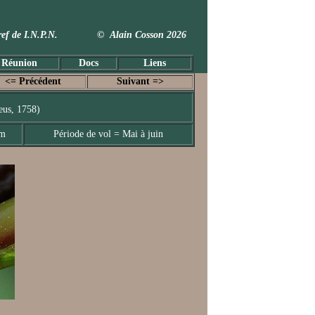
 Taxref de I.N.P.N. © Alain Cosson 2026
 Réunion
Docs
Liens
<= Précédent
Suivant =>
eus, 1758)
mm
Période de vol = Mai à juin