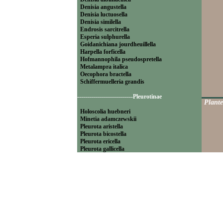
Denisia angustella
Denisia luctuosella
Denisia similella
Endrosis sarcitrella
Esperia sulphurella
Goidanichiana jourdheuillella
Harpella forficella
Hofmannophila pseudospretella
Metalampra italica
Oecophora bractella
Schiffermuelleria grandis
----------------------------Pleurotinae
Plante
Holoscolia huebneri
Minetia adamczewskii
Pleurota aristella
Pleurota bicostella
Pleurota ericella
Pleurota gallicella
Pleurota pyropella