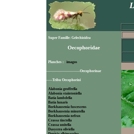
L
Super Famille: Gelechioidea
Oecophoridae
Planches :
imagos
----------------------------Oecophorinae
-----Tribu Oecophorini
Alabonia geoffrella
Alabonia staintoniella
Batia lambdella
Batia lunaris
Borkhausenia fuscescens
Borkhausenia minutella
Borkhausenia nefrax
Crassa tinctella
Crassa unitella
Dasycera oliviella
Denisia albimaculea