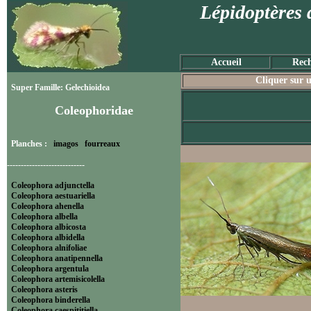
Lépidoptères 
Accueil
Rech
Cliquer sur u
Super Famille: Gelechioidea
Coleophoridae
Planches :
imagos
fourreaux
----------------------------
Coleophora adjunctella
Coleophora aestuariella
Coleophora ahenella
Coleophora albella
Coleophora albicosta
Coleophora albidella
Coleophora alnifoliae
Coleophora anatipennella
Coleophora argentula
Coleophora artemisicolella
Coleophora asteris
Coleophora binderella
Coleophora caespititiella