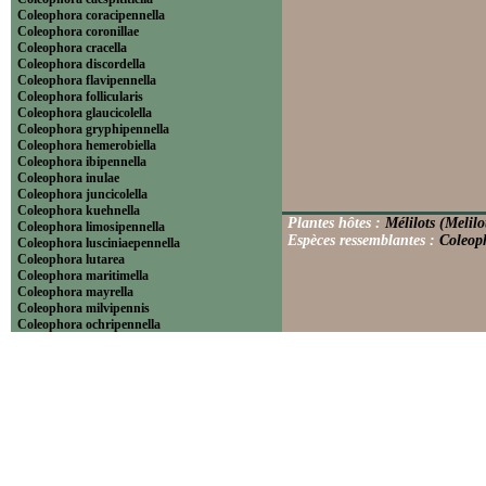
Coleophora coracipennella
Coleophora coronillae
Coleophora cracella
Coleophora discordella
Coleophora flavipennella
Coleophora follicularis
Coleophora glaucicolella
Coleophora gryphipennella
Coleophora hemerobiella
Coleophora ibipennella
Coleophora inulae
Coleophora juncicolella
Coleophora kuehnella
Plantes hôtes :
Mélilots (Melilo
Coleophora limosipennella
Espèces ressemblantes :
Coleoph
Coleophora lusciniaepennella
Coleophora lutarea
Coleophora maritimella
Coleophora mayrella
Coleophora milvipennis
Coleophora ochripennella
Coleophora otidipennella
Coleophora pennella
Coleophora potentillae
Coleophora prunifoliaea
Coleophora pyrrhulipennella
Coleophora salicorniae
Coleophora serratella
Coleophora solitariella
Coleophora spinella