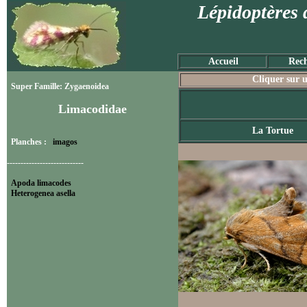
Lépidoptères 
Accueil
Rech
Cliquer sur u
Super Famille: Zygaenoidea
Limacodidae
La Tortue
Planches :
imagos
----------------------------
Apoda limacodes
Heterogenea asella